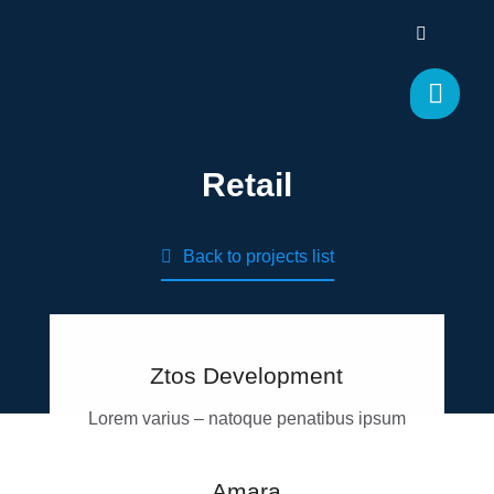
Retail
Back to projects list
Ztos Development
Lorem varius – natoque penatibus ipsum
dolor sit amet.
Amara