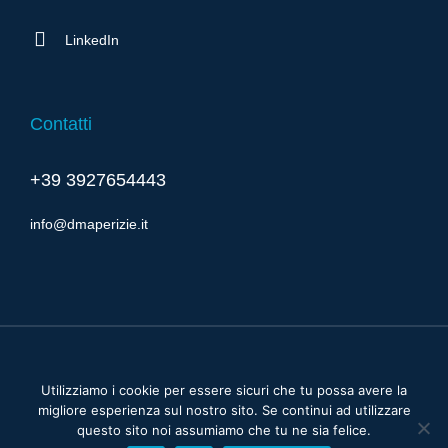
LinkedIn
Contatti
+39 3927654443
info@dmaperizie.it
Cookie & Privacy policy
Utilizziamo i cookie per essere sicuri che tu possa avere la
migliore esperienza sul nostro sito. Se continui ad utilizzare
© Copyright 2023 | Developed by
Salvatore Cucciuffo Graphic
questo sito noi assumiamo che tu ne sia felice.
Design
| All Rights Reserved