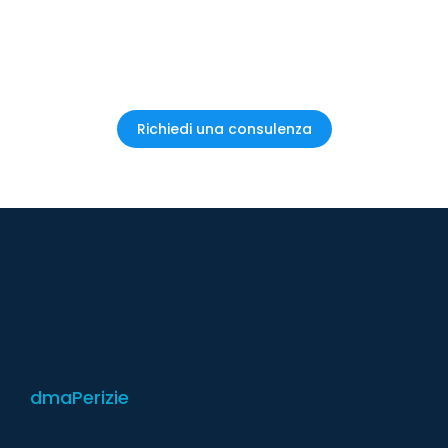
Richiedi una consulenza senza impegno e scopri come
DMA Perizie può essere il tuo alleato nella gestione
delle situazioni di danni e perdite.
Richiedi una consulenza
dmaPerizie